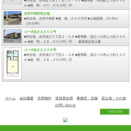
■所在地…光市虹ヶ浜２丁目１５－３０ ■最寄駅…JR光駅より約４３０
ｍ ■賃 料…４０，０００円／月
光市中村町売土地
■所在地…光市中村町 ■価 格…６００万円 ■土地面積…193.89㎡
（58.65坪）
コーポあさえ２０２号
■所在地…光市浅江５丁目２－１８ ■最寄駅…浅江バス停より約１００
ｍ ■賃 料…３９，０００円／月 家賃保証加入要
コーポあさえ２０６号
■所在地…光市浅江５丁目２－１８ ■最寄駅…浅江バス停より約１００
ｍ ■賃 料…３９，０００円／月
ホーム
会社概要
売買物件
賃貸居住用
事務所・店舗
貸土地・その他
お問い合わせ
↑ PAGE TOP