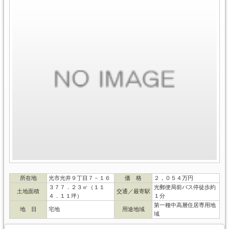
所在地
光市光井９丁目７－１６
価 格
２，０５４万円
３７７．２３㎡（１１
光郵便局前バス停徒歩約
土地面積
交通／最寄駅
４．１１坪）
１分
第一種中高層住居専用地
地 目
宅地
用途地域
域