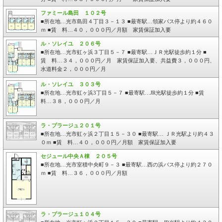
ファミール島田 １０２号
■所在地…光市島田４丁目３－１３ ■最寄駅…領家バス停より約４６０
ｍ ■賃 料…４０，０００円／月額 家賃保証加入要
ル・ソレイユ ２０６号
■所在地…光市虹ヶ浜３丁目５－７ ■最寄駅…ＪＲ光駅徒歩約１分 ■
賃 料…３４，０００円／月 家賃保証加入要、共益費３，０００円、
水道料金２，０００円／月
ル・ソレイユ ３０３号
■所在地…光市虹ヶ浜3丁目５－７ ■最寄駅…JR光駅徒歩約１分 ■賃
料…３８，０００円／月
ラ・プラージュ２０１号
■所在地…光市虹ヶ浜２丁目１５－３０ ■最寄駅… ＪＲ光駅より約４３
０ｍ ■賃 料…４０，０００円／月額 家賃保証加入要
セジュール中央Ａ棟 ２０５号
■所在地…光市室積中央町９－３ ■最寄駅…西の浜バス停より約２７０
ｍ ■賃 料…３６，０００円／月額
ラ・プラージュ１０４号