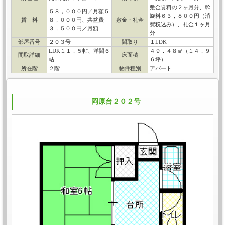
敷金賃料の２ヶ月分、斡
５８，０００円／月額５
旋料６３，８００円（消
賃 料
８，０００円、共益費
敷金・礼金
費税込み）、礼金１ヶ月
３，５００円／月額
分
部屋番号
２０３号
間取り
１LDK
LDK１１．５帖、洋間６
４９．４８㎡（１４．９
間取詳細
床面積
帖
６坪）
所在階
２階
物件種別
アパート
岡原台２０２号