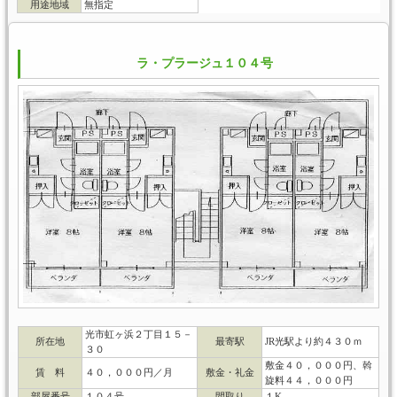
用途地域
無指定
ラ・プラージュ１０４号
光市虹ヶ浜２丁目１５－
所在地
最寄駅
JR光駅より約４３０ｍ
３０
敷金４０，０００円、斡
賃 料
４０，０００円／月
敷金・礼金
旋料４４，０００円
部屋番号
１０４号
間取り
１K