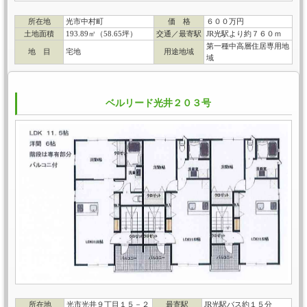
所在地
光市中村町
価 格
６００万円
土地面積
193.89㎡（58.65坪）
交通／最寄駅
JR光駅より約７６０ｍ
第一種中高層住居専用地
地 目
宅地
用途地域
域
ベルリード光井２０３号
所在地
光市光井９丁目１５－２
最寄駅
JR光駅バス約１５分