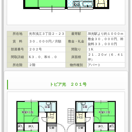
所在地
光市浅江３丁目２－２３
最寄駅
JR光駅より約１０００ｍ
敷金３０，０００円、斡
賃 料
３０，０００円／月額
敷金・礼金
旋料３３，０００円
部屋番号
２０２号
間取り
１K
２１．２０㎡（６．４１
間取詳細
K３．０、和６．０
床面積
坪）
所在階
２階
物件種別
アパート
トピア光 ２０１号