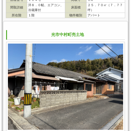
洋８．０帖、エアコン、
２５．７０㎡（７．７７
間取詳細
床面積
冷蔵庫付
坪）
所在階
１階
物件種別
アパート
光市中村町売土地