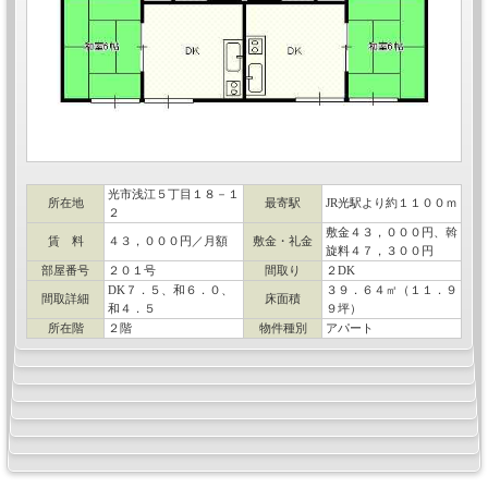
光市浅江５丁目１８－１
所在地
最寄駅
JR光駅より約１１００ｍ
２
敷金４３，０００円、斡
賃 料
４３，０００円／月額
敷金・礼金
旋料４７，３００円
部屋番号
２０１号
間取り
２DK
DK７．５、和６．０、
３９．６４㎡（１１．９
間取詳細
床面積
和４．５
９坪）
所在階
２階
物件種別
アパート