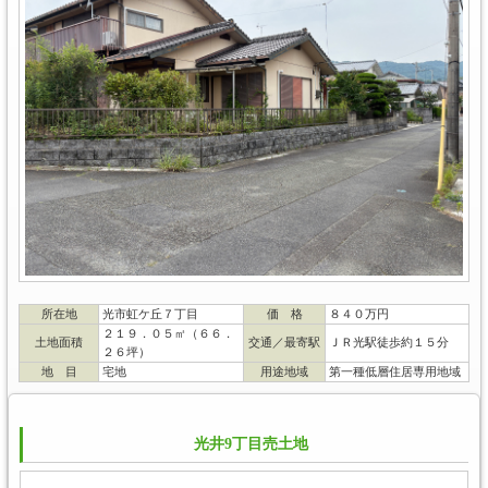
所在地
光市虹ケ丘７丁目
価 格
８４０万円
２１９．０５㎡（６６．
土地面積
交通／最寄駅
ＪＲ光駅徒歩約１５分
２６坪）
地 目
宅地
用途地域
第一種低層住居専用地域
光井9丁目売土地