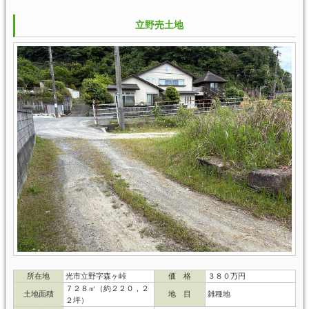
立野売土地
所在地
光市立野字森ヶ峠
価 格
３８０万円
７２８㎡（約２２０，２
土地面積
地 目
雑種地
２坪）