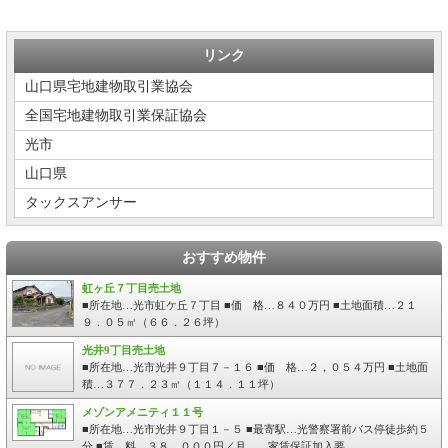
リンク
山口県宅地建物取引業協会
全国宅地建物取引業保証協会
光市
山口県
タックスアンサー
おすすめ物件
虹ヶ丘７丁目売土地
■所在地…光市虹ケ丘７丁目 ■価 格…８４０万円 ■土地面積…２１
９．０５㎡（６６．２６坪）
光井9丁目売土地
■所在地…光市光井９丁目７－１６ ■価 格…２，０５４万円 ■土地面
積…３７７．２３㎡（１１４．１１坪）
メゾンアメニティ１１号
■所在地…光市光井９丁目１－５ ■最寄駅…光警察署前バス停徒歩約５
分 ■賃 料…３８，０００円／月 家賃保証加入要