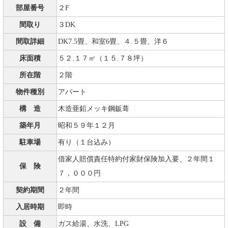
部屋番号
２F
間取り
３DK
間取詳細
DK7.5畳、和室6畳、４.５畳、洋６
床面積
５２.１７㎡（１５.７８坪）
所在階
２階
物件種別
アパート
構 造
木造亜鉛メッキ鋼鈑葺
築年月
昭和５９年１２月
駐車場
有り（１台込み）
借家人賠償責任特約付家財保険加入要、２年間１
保 険
７，０００円
契約期間
２年間
入居時期
即時
設 備
ガス給湯、水洗、LPG