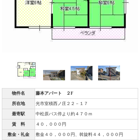
物件名
藤本アパート ２F
所在地
光市室積西ノ庄２２－１７
最寄駅
中松原バス停より約４７０ｍ
賃 料
４０，０００円
敷金・礼金
敷金４０，０００円、斡旋料４４，０００円