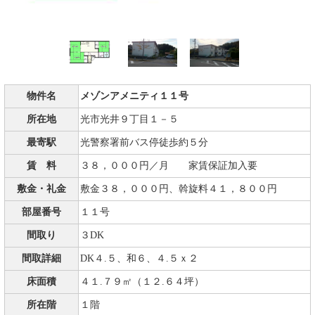
物件名
メゾンアメニティ１１号
所在地
光市光井９丁目１－５
最寄駅
光警察署前バス停徒歩約５分
賃 料
３８，０００円／月 家賃保証加入要
敷金・礼金
敷金３８，０００円、斡旋料４１，８００円
部屋番号
１１号
間取り
３DK
間取詳細
DK４.５、和６、４.５ｘ２
床面積
４１.７９㎡（１２.６４坪）
所在階
１階