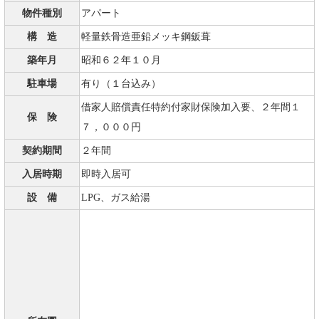
物件種別
アパート
構 造
軽量鉄骨造亜鉛メッキ鋼鈑葺
築年月
昭和６２年１０月
駐車場
有り（１台込み）
借家人賠償責任特約付家財保険加入要、２年間１
保 険
７，０００円
契約期間
２年間
入居時期
即時入居可
設 備
LPG、ガス給湯