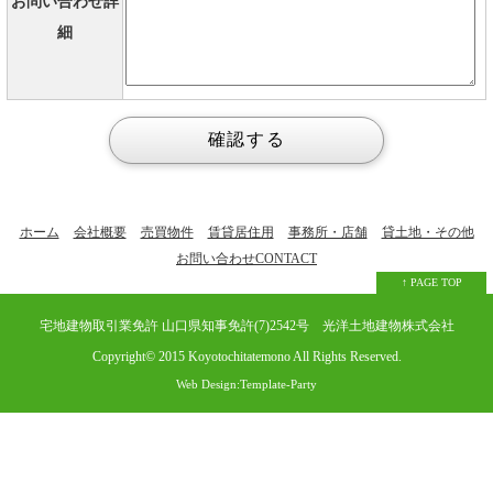
お問い合わせ詳
細
ホーム
会社概要
売買物件
賃貸居住用
事務所・店舗
貸土地・その他
お問い合わせ
CONTACT
↑ PAGE TOP
宅地建物取引業免許 山口県知事免許(7)2542号
光洋土地建物株式会社
Copyright© 2015
Koyotochitatemono
All Rights Reserved.
Web Design:Template-Party